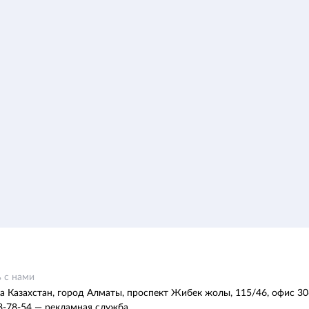
 с нами
а Казахстан, город Алматы, проспект Жибек жолы, 115/46, офис 30
8-78-54 — рекламная служба