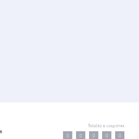
Total.kz в соцсетях
6