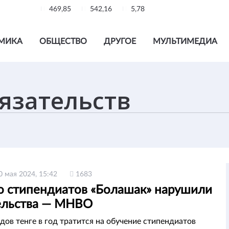
469,85
542,16
5,78
МИКА
ОБЩЕСТВО
ДРУГОЕ
МУЛЬТИМЕДИА
0 мая 2024, 15:42
1683
о стипендиатов «Болашак» нарушили
ельства — МНВО
дов тенге в год тратится на обучение стипендиатов