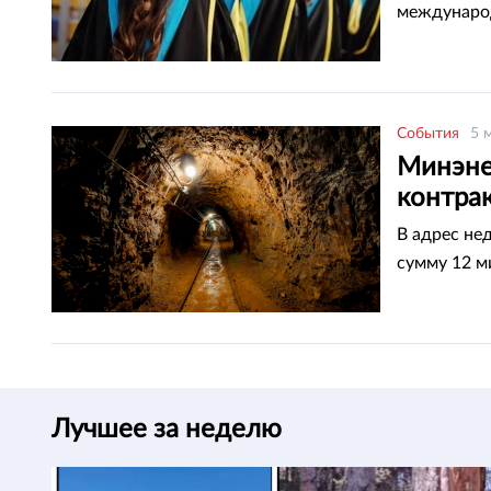
международ
События
5 
Минэне
контра
В адрес не
сумму 12 м
Лучшее за неделю