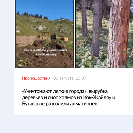
Происшествия
03 августа, 15:37
«Уничтожают легкие города»: вырубка
деревьев и снос холмов на Кок-Жайляу и
Бутаковке разозлили алматинцев