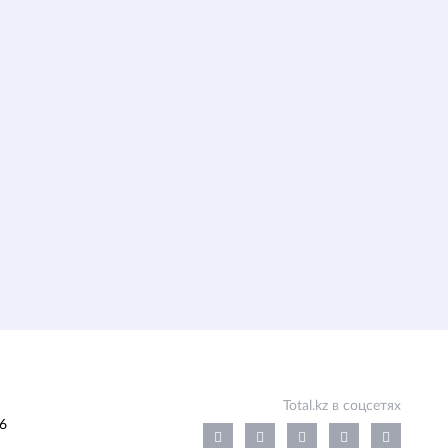
Total.kz в соцсетях
6