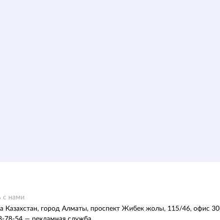
 с нами
а Казахстан, город Алматы, проспект Жибек жолы, 115/46, офис 30
8-78-54 — рекламная служба