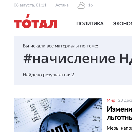
08 августа, 01:11
Астана
+16
ПОЛИТИКА
ЭКОНО
Вы искали все материалы по теме:
Найдено результатов: 2
Мир
23 дек
Измени
льготны
Кыргыз
Меры напра