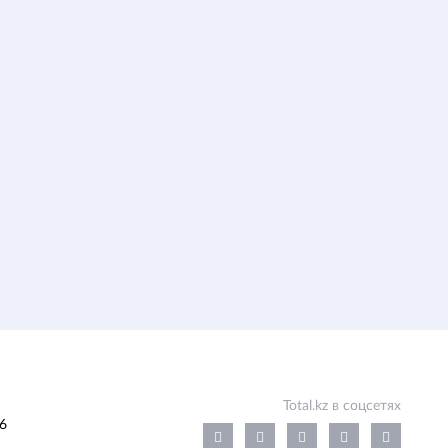
Total.kz в соцсетях
6