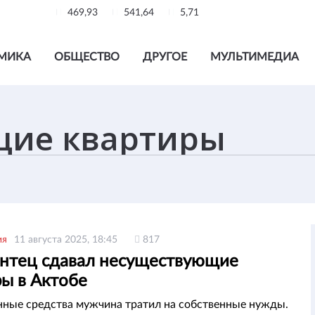
469,93
541,64
5,71
МИКА
ОБЩЕСТВО
ДРУГОЕ
МУЛЬТИМЕДИА
ия
11 августа 2025, 18:45
817
тец сдавал несуществующие
ры в Актобе
нные средства мужчина тратил на собственные нужды.