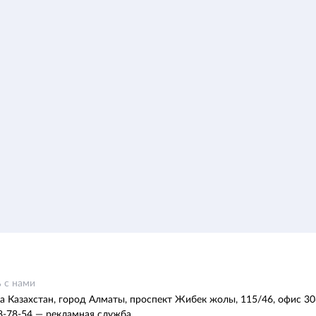
 с нами
а Казахстан, город Алматы, проспект Жибек жолы, 115/46, офис 30
8-78-54 — рекламная служба