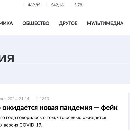
469,85
542,16
5,78
МИКА
ОБЩЕСТВО
ДРУГОЕ
МУЛЬТИМЕДИА
юня 2024, 21:14
1813
 ожидается новая пандемия — фейк
ого года говорилось о том, что осенью ожидается
я версия COVID-19.