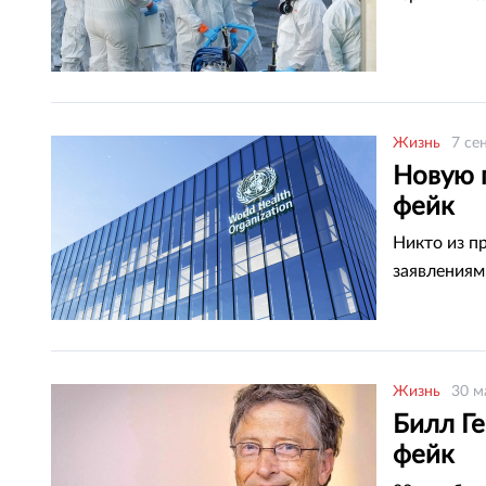
Жизнь
7 се
Новую 
фейк
Никто из п
заявлениям
Жизнь
30 м
Билл Г
фейк