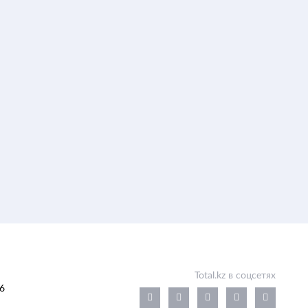
Total.kz в соцсетях
6