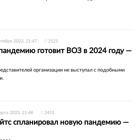
нтября 2023, 21:47
2521
пандемию готовит ВОЗ в 2024 году —
редставителей организации не выступал с подобными
и.
арта 2023, 21:48
2453
ейтс спланировал новую пандемию —