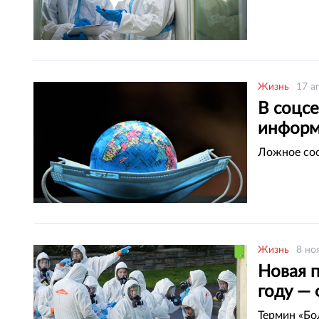
Жизнь
17 а
В соцс
информ
Ложное соо
Жизнь
8 но
Новая 
году —
Термин «Бол