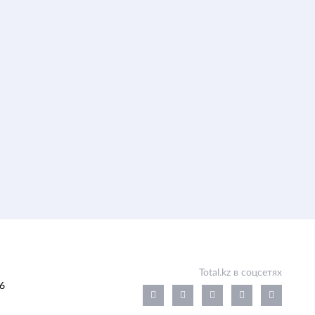
Total.kz в соцсетях
6