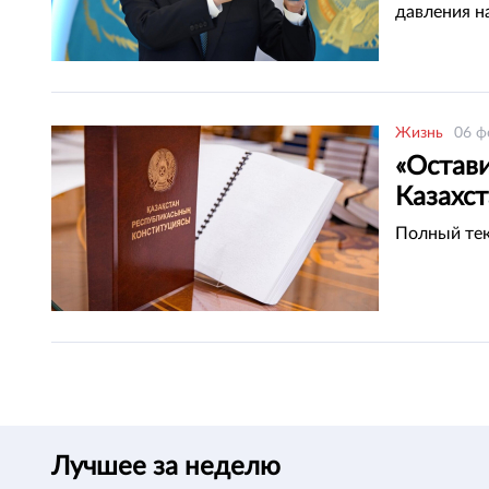
давления н
Жизнь
06 ф
«Остав
Казахст
Полный тек
Лучшее за неделю