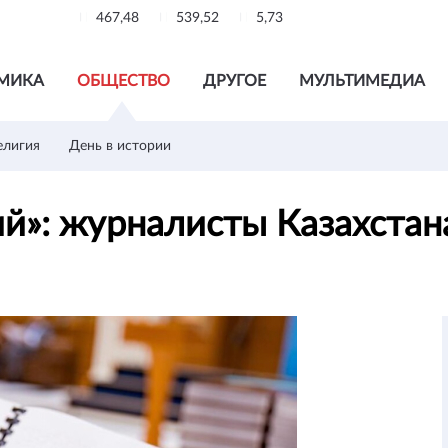
467,48
539,52
5,73
МИКА
ОБЩЕСТВО
ДРУГОЕ
МУЛЬТИМЕДИА
елигия
День в истории
ий»: журналисты Казахстан