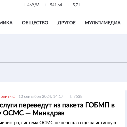
469,93
541,64
5,71
МИКА
ОБЩЕСТВО
ДРУГОЕ
МУЛЬТИМЕДИА
политика
10 сентября 2024, 14:17
7538
слуги переведут из пакета ГОБМП в
у ОСМС — Минздрав
министра, система ОСМС не перешла еще на истинную