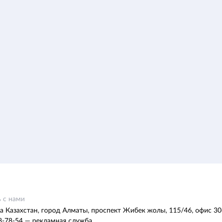
 с нами
а Казахстан, город Алматы, проспект Жибек жолы, 115/46, офис 30
8-78-54 — рекламная служба