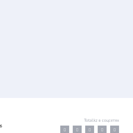
Total.kz в соцсетях
6