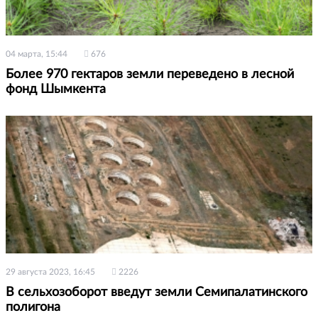
04 марта, 15:44
676
Более 970 гектаров земли переведено в лесной
фонд Шымкента
29 августа 2023, 16:45
2226
В сельхозоборот введут земли Семипалатинского
полигона