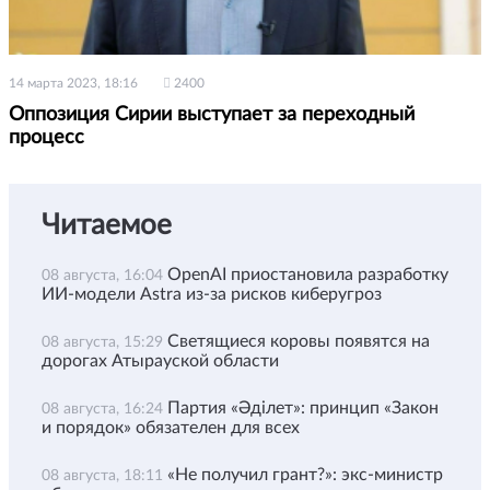
14 марта 2023, 18:16
2400
Оппозиция Сирии выступает за переходный
процесс
Читаемое
OpenAI приостановила разработку
08 августа, 16:04
ИИ-модели Astra из-за рисков киберугроз
Светящиеся коровы появятся на
08 августа, 15:29
дорогах Атырауской области
Партия «Әділет»: принцип «Закон
08 августа, 16:24
и порядок» обязателен для всех
«Не получил грант?»: экс-министр
08 августа, 18:11