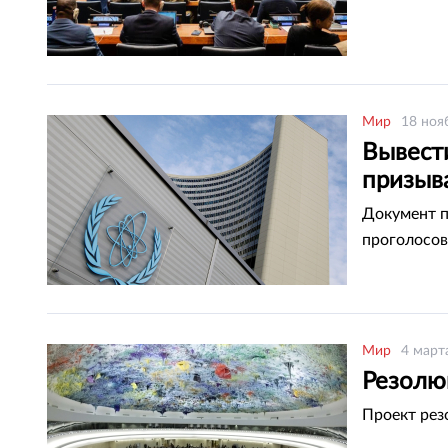
Мир
18 ноя
Вывест
призыв
Документ п
проголосов
Мир
4 март
Резолю
Проект рез