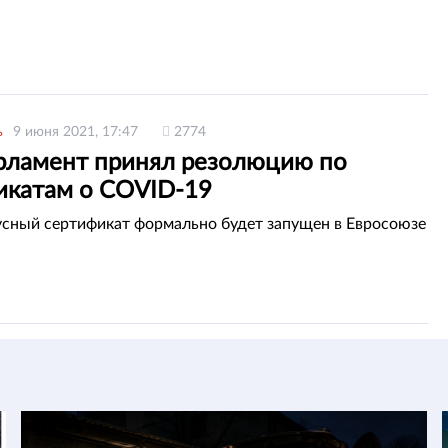
ь
9 июня 2021, 17:47
2774
рламент принял резолюцию по
икатам о COVID-19
сный сертификат формально будет запущен в Евросоюзе