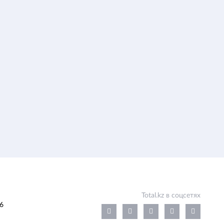
Total.kz в соцсетях
6