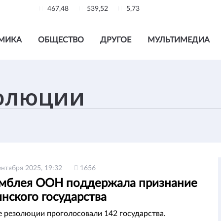
467,48
539,52
5,73
МИКА
ОБЩЕСТВО
ДРУГОЕ
МУЛЬТИМЕДИА
ентября 2025, 19:32
1656
амблея ООН поддержала признание
нского государства
е резолюции проголосовали 142 государства.