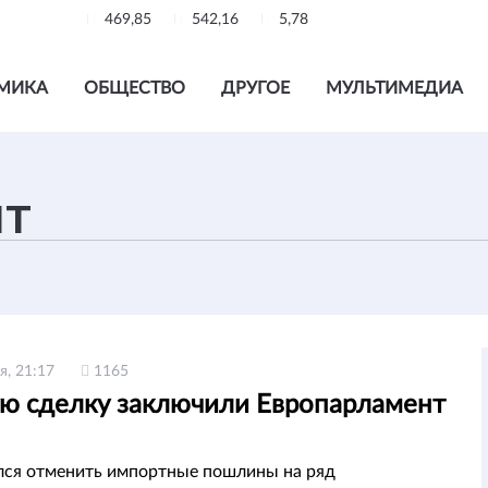
469,85
542,16
5,78
МИКА
ОБЩЕСТВО
ДРУГОЕ
МУЛЬТИМЕДИА
я, 21:17
1165
ую сделку заключили Европарламент
лся отменить импортные пошлины на ряд