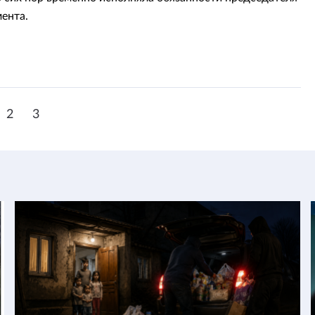
ента.
2
3