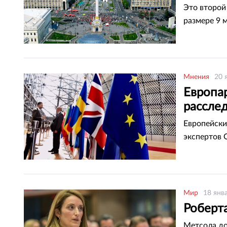
Это второй
размере 9 
Мнения
20 
Европа
рассле
Европейски
экспертов 
Мир
18 янв
Роберт
Метсола до