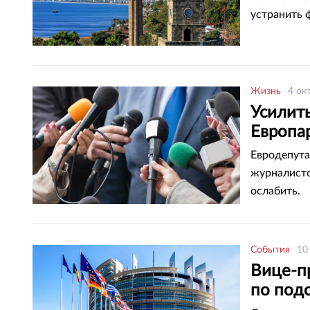
устранить 
Жизнь
4 ок
Усилит
Европа
Евродепута
журналисто
ослабить.
События
10
Вице-п
по под