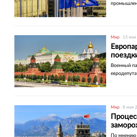
промышленн
Мир
13 мая
Европа
поездки
Военный па
евродепута
Мир
8 мая 
Процесс
замор
По мнению 