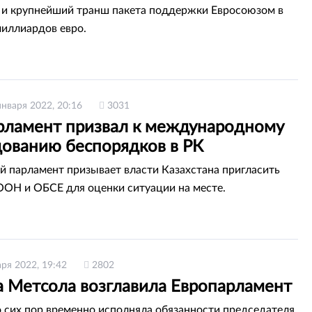
 и крупнейший транш пакета поддержки Евросоюзом в
миллиардов евро.
января 2022, 20:16
3031
рламент призвал к международному
дованию беспорядков в РК
й парламент призывает власти Казахстана пригласить
ООН и ОБСЕ для оценки ситуации на месте.
аря 2022, 19:42
2802
а Метсола возглавила Европарламент
 сих пор временно исполняла обязанности председателя