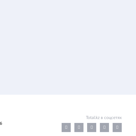
Total.kz в соцсетях
6