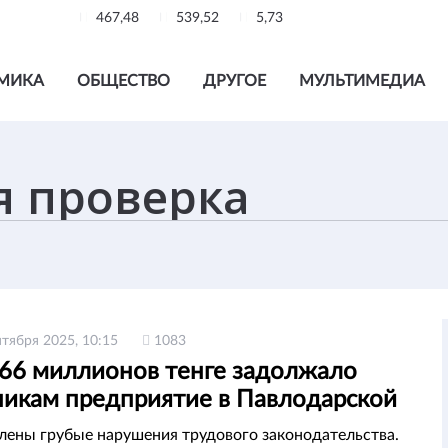
467,48
539,52
5,73
МИКА
ОБЩЕСТВО
ДРУГОЕ
МУЛЬТИМЕДИА
нтября 2025, 10:15
1083
66 миллионов тенге задолжало
никам предприятие в Павлодарской
и
лены грубые нарушения трудового законодательства.