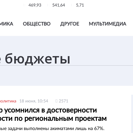
469,93
541,64
5,71
МИКА
ОБЩЕСТВО
ДРУГОЕ
МУЛЬТИМЕДИА
политика
18 июня, 10:54
2571
р усомнился в достоверности
ости по региональным проектам
ые задачи выполнены акиматами лишь на 67%.