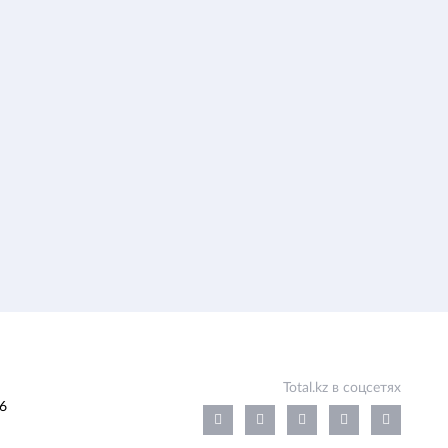
Total.kz в соцсетях
6