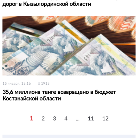
дорог в Кызылординской области
15 января, 13:16
1913
35,6 миллиона тенге возвращено в бюджет
Костанайской области
1
2
3
4
...
11
12