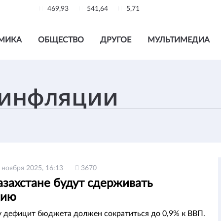
469,93
541,64
5,71
МИКА
ОБЩЕСТВО
ДРУГОЕ
МУЛЬТИМЕДИА
 ноября 2025, 16:13
3670
азахстане будут сдерживать
цию
у дефицит бюджета должен сократиться до 0,9% к ВВП.