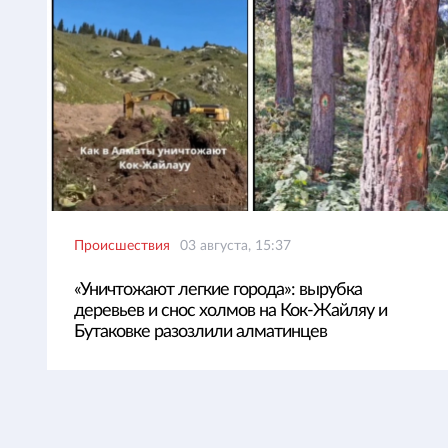
Происшествия
03 августа, 15:37
«Уничтожают легкие города»: вырубка
деревьев и снос холмов на Кок-Жайляу и
Бутаковке разозлили алматинцев