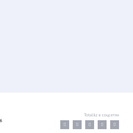
Total.kz в соцсетях
6