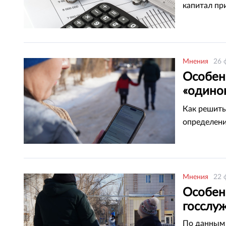
капитал пр
Мнения
26 
Особен
«одинок
Казахст
Как решить
определени
Мнения
22 
Особен
госслуж
По данным 