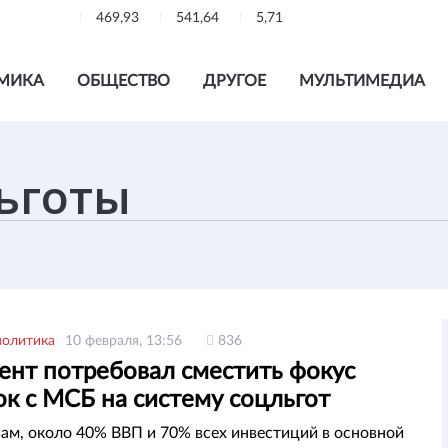
469,93
541,64
5,71
МИКА
ОБЩЕСТВО
ДРУГОЕ
МУЛЬТИМЕДИА
политика
10 февраля, 13:56
836
ент потребовал сместить фокус
к с МСБ на систему соцльгот
вам, около 40% ВВП и 70% всех инвестиций в основной