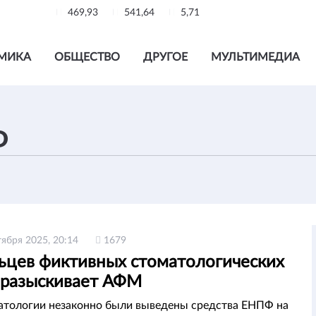
469,93
541,64
5,71
МИКА
ОБЩЕСТВО
ДРУГОЕ
МУЛЬТИМЕДИА
тября 2025, 20:14
1679
ьцев фиктивных стоматологических
 разыскивает АФМ
атологии незаконно были выведены средства ЕНПФ на