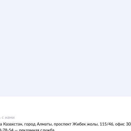
 с нами
а Казахстан, город Алматы, проспект Жибек жолы, 115/46, офис 30
8-78-54 — рекламная служба