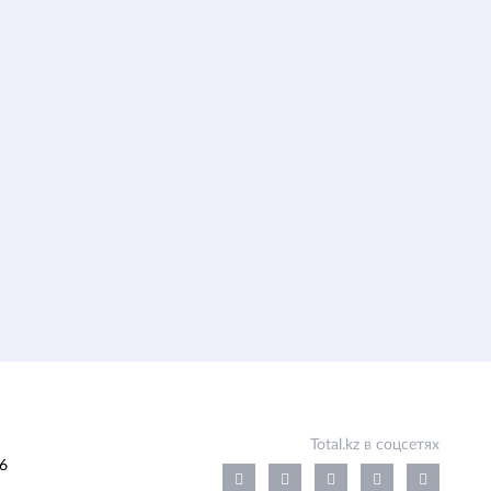
Total.kz в соцсетях
6