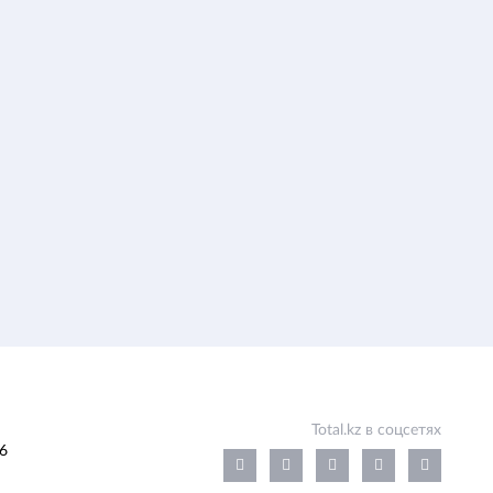
Total.kz в соцсетях
6