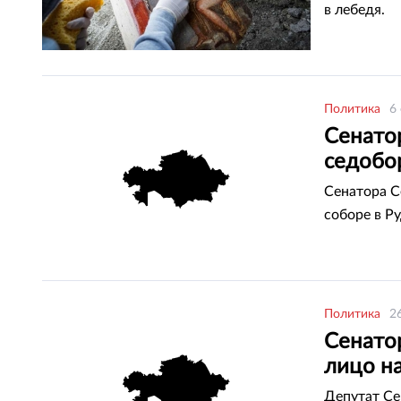
в лебедя.
Политика
6
Сенато
седобо
Сенатора С
соборе в Р
Политика
2
Сенатор
лицо на
Депутат Се