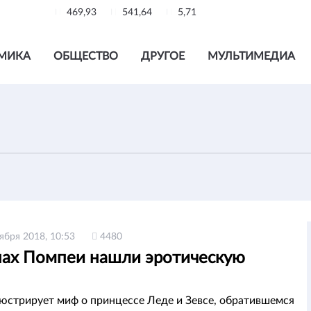
469,93
541,64
5,71
МИКА
ОБЩЕСТВО
ДРУГОЕ
МУЛЬТИМЕДИА
ября 2018, 10:53
4480
нах Помпеи нашли эротическую
стрирует миф о принцессе Леде и Зевсе, обратившемся