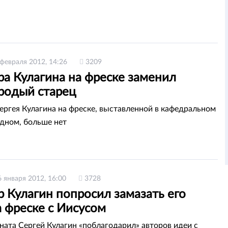
 февраля 2012, 14:26
3209
ра Кулагина на фреске заменил
родый старец
ергея Кулагина на фреске, выставленной в кафедральном
удном, больше нет
6 января 2012, 16:00
3728
 Кулагин попросил замазать его
 фреске с Иисусом
ната Сергей Кулагин «поблагодарил» авторов идеи с