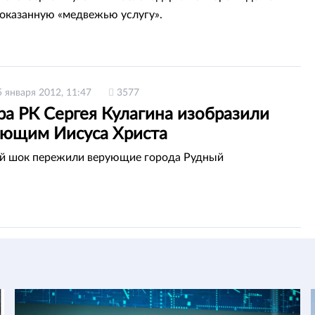
 оказанную «медвежью услугу».
5 января 2012, 11:47
3577
ра РК Сергея Кулагина изобразили
ающим Иисуса Христа
й шок пережили верующие города Рудный