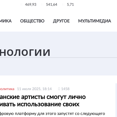
469,93
541,64
5,71
МИКА
ОБЩЕСТВО
ДРУГОЕ
МУЛЬТИМЕДИА
политика
11 июля 2025, 18:14
1458
анские артисты смогут лично
ивать использование своих
едений
ровую платформу для этого запустят со следующего