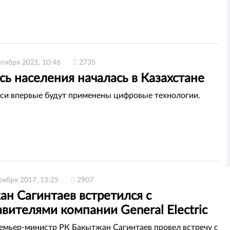
нтября 2021, 10:46
2735
ь населения началась в Казахстане
си впервые будут применены цифровые технологии.
оября 2017, 13:25
2907
ан Сагинтаев встретился с
вителями компании General Electric
емьер-министр РК Бакытжан Сагинтаев провел встречу с