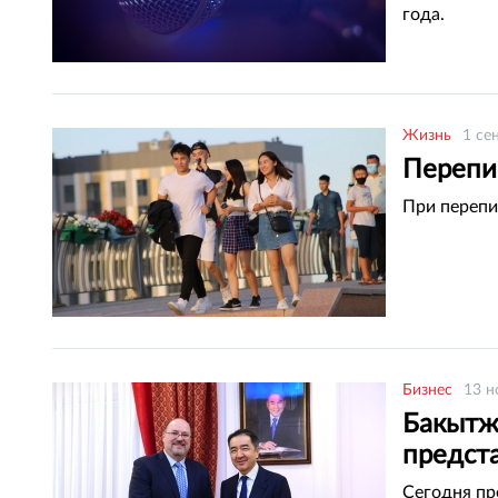
года.
Жизнь
1 се
Перепис
При перепи
Бизнес
13 н
Бакытж
предста
Сегодня пр