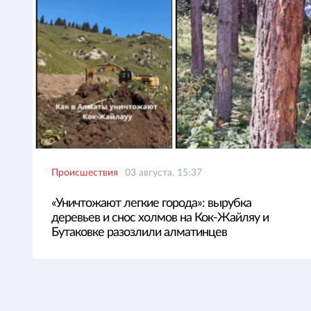
Происшествия
03 августа, 15:37
«Уничтожают легкие города»: вырубка
деревьев и снос холмов на Кок-Жайляу и
Бутаковке разозлили алматинцев