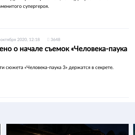
аменитого супергероя.
 октября 2020, 12:18
3648
ено о начале съемок «Человека-паука
и сюжета «Человека-паука 3» держатся в секрете.