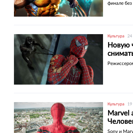
финале без
Культура
24
Новую ч
снимат
Режиссером
Культура
19
Marvel
Челове
Sony и Marv