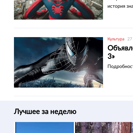
история зн
Культура
27
Объявл
3»
Подробност
Лучшее за неделю