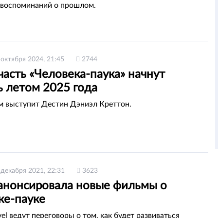
 воспоминаний о прошлом.
 октября 2024, 21:45
2744
асть «Человека-паука» начнут
ь летом 2025 года
 выступит Дестин Дэниэл Креттон.
 декабря 2021, 22:31
3623
 анонсировала новые фильмы о
ке-пауке
el ведут переговоры о том, как будет развиваться