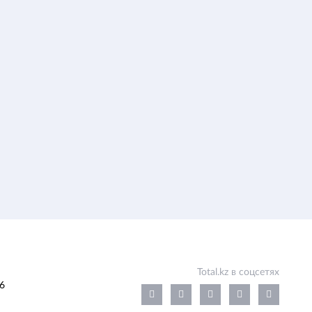
Total.kz в соцсетях
6