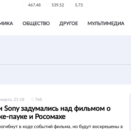
467,48
539,52
5,73
МИКА
ОБЩЕСТВО
ДРУГОЕ
МУЛЬТИМЕДИА
 марта, 21:18
768
и Sony задумались над фильмом о
ке-пауке и Росомахе
погибнут в ходе событий фильма, но будут воскрешены в