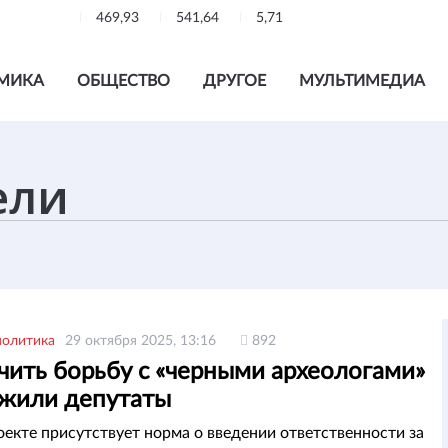
469,93
541,64
5,71
МИКА
ОБЩЕСТВО
ДРУГОЕ
МУЛЬТИМЕДИА
политика
29 октября 2025, 13:16
892
чить борьбу с «черными археологами»
жили депутаты
оекте присутствует норма о введении ответственности за