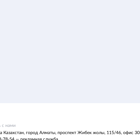
 с нами
а Казахстан, город Алматы, проспект Жибек жолы, 115/46, офис 30
8-78-54 — рекламная служба