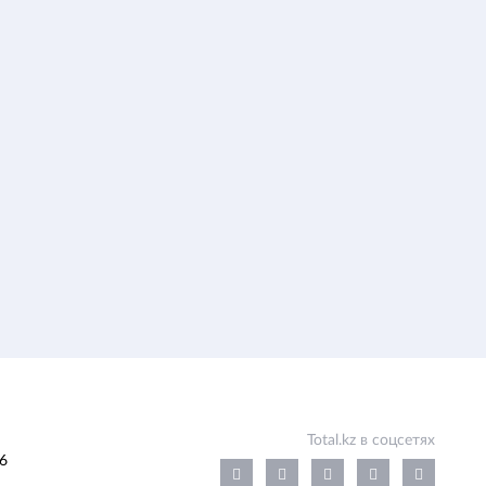
Total.kz в соцсетях
6