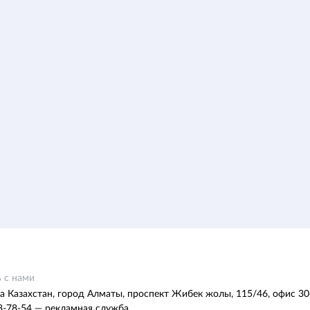
 с нами
а Казахстан, город Алматы, проспект Жибек жолы, 115/46, офис 30
8-78-54 — рекламная служба