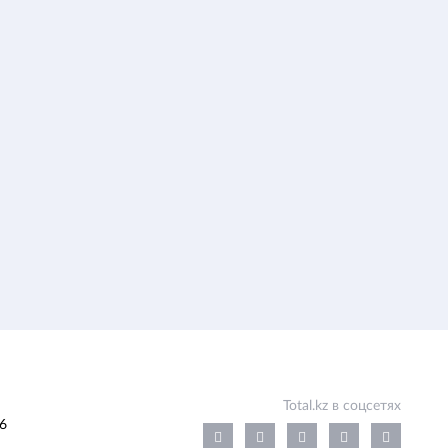
Total.kz в соцсетях
6