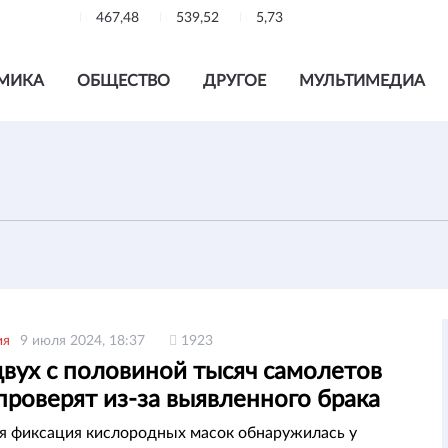
467,48
539,52
5,73
МИКА
ОБЩЕСТВО
ДРУГОЕ
МУЛЬТИМЕДИА
ия
9 июля 2024, 18:37
1923
двух с половиной тысяч самолетов
проверят из-за выявленного брака
 фиксация кислородных масок обнаружилась у