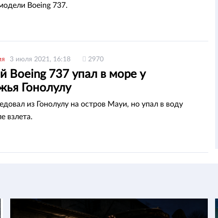
модели Boeing 737.
ия
3 июля 2021, 16:18
2970
й Boeing 737 упал в море у
жья Гонолулу
едовал из Гонолулу на остров Мауи, но упал в воду
е взлета.