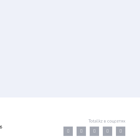
Total.kz в соцсетях
6