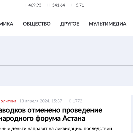
469,93
541,64
5,71
МИКА
ОБЩЕСТВО
ДРУГОЕ
МУЛЬТИМЕДИА
политика
13 апреля 2024, 15:37
1772
паводков отменено проведение
ародного форума Астана
ные деньги направят на ликвидацию последствий