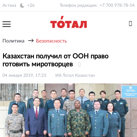
Астана
+26
Телефон редакции:
+7 700 978-78-54
→
Политика
Безопасность
Казахстан получил от ООН право
готовить миротворцев
04 января 2019, 17:23
ИА Тотал Казахстан