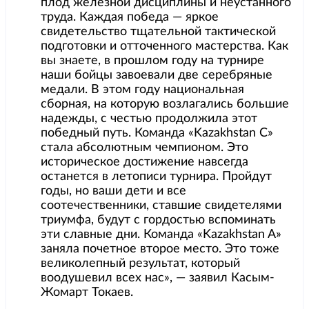
плод железной дисциплины и неустанного
труда. Каждая победа — яркое
свидетельство тщательной тактической
подготовки и отточенного мастерства. Как
вы знаете, в прошлом году на турнире
наши бойцы завоевали две серебряные
медали. В этом году национальная
сборная, на которую возлагались большие
надежды, с честью продолжила этот
победный путь. Команда «Kazakhstan C»
стала абсолютным чемпионом. Это
историческое достижение навсегда
останется в летописи турнира. Пройдут
годы, но ваши дети и все
соотечественники, ставшие свидетелями
триумфа, будут с гордостью вспоминать
эти славные дни. ​Команда «Kazakhstan A»
заняла почетное второе место. Это тоже
великолепный результат, который
воодушевил всех нас», — заявил Касым-
Жомарт Токаев.