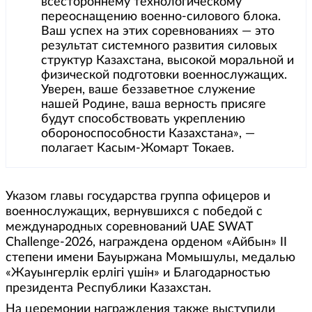
всестороннему технологическому
переоснащению военно-силового блока.
Ваш успех на этих соревнованиях — это
результат системного развития силовых
структур Казахстана, высокой моральной и
физической подготовки военнослужащих.
Уверен, ваше беззаветное служение
нашей Родине, ваша верность присяге
будут способствовать укреплению
обороноспособности Казахстана», —
полагает Касым-Жомарт Токаев.
Указом главы государства группа офицеров и
военнослужащих, вернувшихся с победой с
международных соревнований UAE SWAT
Challenge-2026, награждена орденом «Айбын» ІІ
степени имени Бауыржана Момышулы, медалью
«Жауынгерлік ерлігі үшін» и Благодарностью
президента Республики Казахстан.
На церемонии награждения также выступили