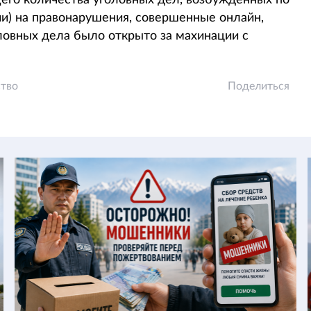
его количества уголовных дел, возбужденных по
чи) на правонарушения, совершенные онлайн,
оловных дела было открыто за махинации с
тво
Поделиться