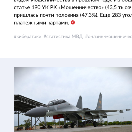
видом мошенничества в прошлом году. Из общ
статье 190 УК РК «Мошенничество» (43,5 тыся
пришлась почти половина (47,3%). Еще 283 уг
платежными картами.
кибератаки
статистика МВД
онлайн-мошенничес