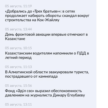
05 августа, 11:19
«Добрались до «Трех братьев»»: в сетях
продолжает набирать обороты скандал вокруг
строительства на Кок-Жайляу
05 августа, 13:44
День фронтовой авиации впервые отмечают в
Казахстане
05 августа, 10:15
Казахстанским водителям напомнили о ПДД в
летний период
05 августа, 11:13
В Алматинской области эвакуировали туриста,
пострадавшего от камнепада
05 августа, 15:56
Фонд «Әділ сөз» выразил обеспокоенность
давлением на журналиста Динару Егеубаеву
05 августа, 13:11