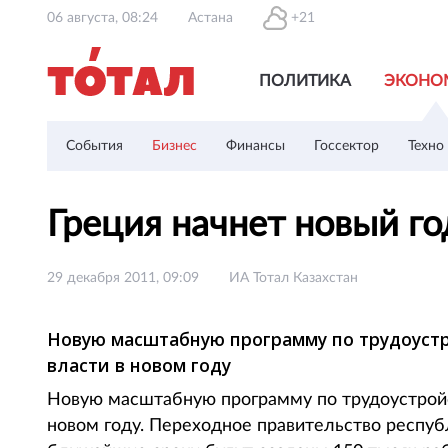
06 августа, 08:24
Астана
+21
ПОЛИТИКА
ЭКОНО
События
Бизнес
Финансы
Госсектор
Техно
Греция начнет новый г
29 декабря 2011, 09:09
ИА Тотал Казахстан
Новую масштабную программу по трудоустр
власти в новом году
Новую масштабную программу по трудоустройс
новом году. Переходное правительство респуб