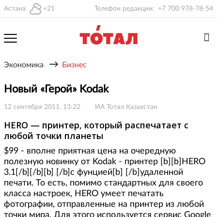
Астана
+21
Телефон редакции:
+7 700 978-78-54
→
Экономика
Бизнес
Новый «Герой» Kodak
12 сентября 2011, 13:22
ИА Тотал Казахстан
HERO — принтер, который распечатает с
любой точки планеты
$99 - вполне приятная цена на очередную
полезную новинку от Kodak - принтер [b][b]HERO
3.1[/b][/b][b] [/b]с фунцией[b] [/b]удаленной
печати. То есть, помимо стандартных для своего
класса настроек, HERO умеет печатать
фотографии, отправленные на принтер из любой
точки мира. Для этого используется сервис Google