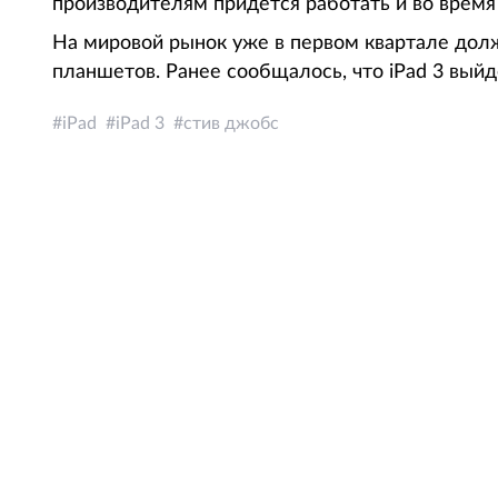
производителям придется работать и во время
На мировой рынок уже в первом квартале дол
планшетов. Ранее сообщалось, что iPad 3 выйд
iPad
iPad 3
стив джобс