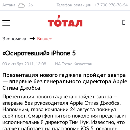
Астана
+26
Телефон редакции:
+7 700 978-78-54
→
Экономика
Бизнес
«Осиротевший» iPhone 5
03 октября 2011, 13:08
ИА Тотал Казахстан
Презентация нового гаджета пройдет завтра
— впервые без генерального директора Applе
Стива Джобса.
Презентация нового гаджета пройдет завтра —
впервые без руководителя Applе Стива Джобса.
Напомним, глава компании 24 августа покинул
свой пост. Смартфон пятого поколения представит
исполнительный директор Тим Кук. Известно, что
гаджет работает на платформе iOS 5, оснащен