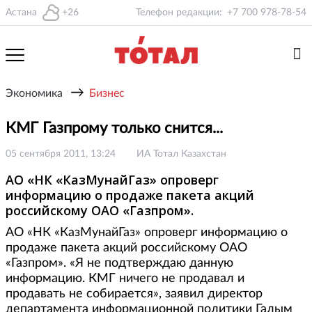
Астана
+26
Телефон редакции:
+7 700 978-78-54
→
Экономика
Бизнес
КМГ Газпрому только снится...
05 сентября 2011, 13:24
ИА Тотал Казахстан
АО «НК «КазМунайГаз» опроверг
информацию о продаже пакета акций
российскому ОАО «Газпром».
АО «НК «КазМунайГаз» опроверг информацию о
продаже пакета акций российскому ОАО
«Газпром». «Я не подтверждаю данную
информацию. КМГ ничего не продавал и
продавать не собирается», заявил директор
департамента информационной политики Галым