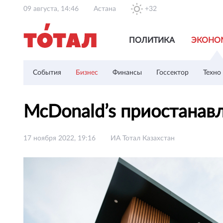
09 августа, 14:46
Астана
+32
ПОЛИТИКА
ЭКОНО
События
Бизнес
Финансы
Госсектор
Техно
McDonald’s приостанавл
17 ноября 2022, 19:16
ИА Тотал Казахстан