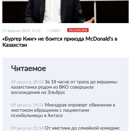
Эксклюзив
17 февраля 2015, 13:35
18801
«Бургер Кинг» не боится прихода McDonald’s в
Казахстан
Читаемое
За 18 часов от трапа до вершины:
09 августа, 20:53
казахстанка родом из ВКО совершила
восхождение на Эльбрус
Минздрав опроверг обвинения в
09 августа, 19:21
жестоком обращении с пациентами
психбольницы в Актасе
От мистики до семейной комедии:
09 августа, 21:54