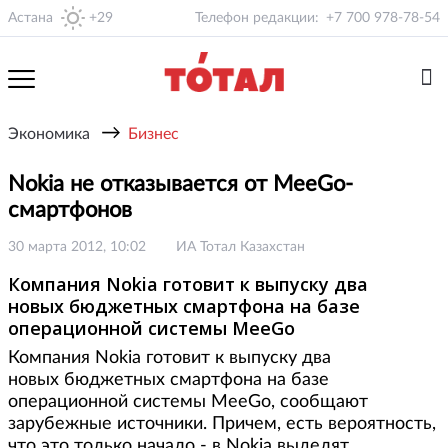
Астана
+29
Телефон редакции:
+7 700 978-78-54
→
Экономика
Бизнес
Nokia не отказывается от MeeGo-
смартфонов
30 марта 2012, 10:02
ИА Тотал Казахстан
Компания Nokia готовит к выпуску два
новых бюджетных смартфона на базе
операционной системы MeeGo
Компания Nokia готовит к выпуску два
новых бюджетных смартфона на базе
операционной системы MeeGo, сообщают
зарубежные источники. Причем, есть вероятность,
что это только начало - в Nokia выделят