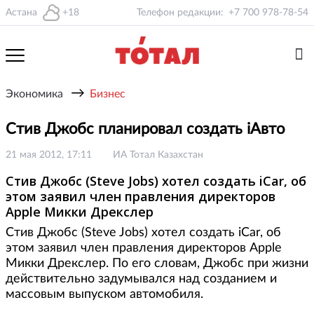
Астана
+18
Телефон редакции:
+7 700 978-78-54
→
Экономика
Бизнес
Стив Джобс планировал создать iАвто
21 мая 2012, 17:11
ИА Тотал Казахстан
Стив Джобс (Steve Jobs) хотел создать iCar, об
этом заявил член правления директоров
Apple Микки Дрекслер
Стив Джобс (Steve Jobs) хотел создать iCar, об
этом заявил член правления директоров Apple
Микки Дрекслер. По его словам, Джобс при жизни
действительно задумывался над созданием и
массовым выпуском автомобиля.