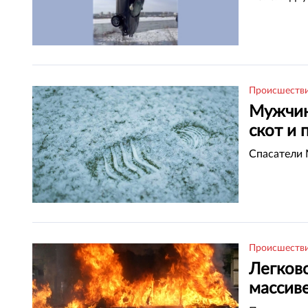
Происшеств
Мужчин
скот и 
Спасатели 
Происшеств
Легков
массив