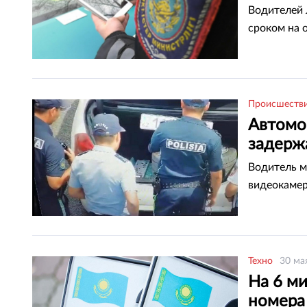
Водителей 
сроком на 
Происшеств
Автомо
задерж
Водитель м
видеокамер
Техно
30 ма
На 6 ми
номера 