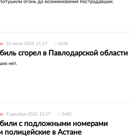
отушили огонь до возникновения пострадавших.
ия
22 июня 2024, 11:17
2656
биль сгорел в Павлодарской области
их нет.
ия
9 декабря 2023, 12:17
2482
били с подложными номерами
и полицейские в Астане