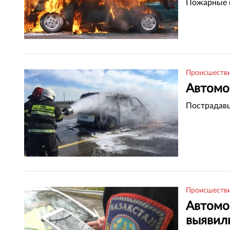
Пожарные п
Происшеств
Автомо
Пострадавш
Происшеств
Автомо
выявил