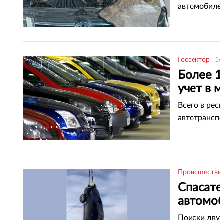
автомобиле
Госсектор
1
Более 
учет в 
Всего в ре
автотрансп
Происшеств
Спасат
автомо
Поиски дву