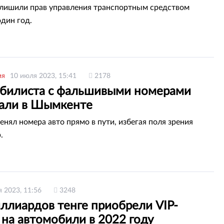
лишили прав управления транспортным средством
один год.
ия
10 июля 2023, 15:41
2178
билиста с фальшивыми номерами
али в Шымкенте
енял номера авто прямо в пути, избегая поля зрения
.
я 2023, 11:56
3248
ллиардов тенге приобрели VIP-
на автомобили в 2022 году