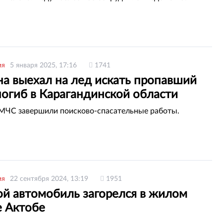
ия
5 января 2025, 17:16
1741
а выехал на лед искать пропавший
погиб в Карагандинской области
МЧС завершили поисково-спасательные работы.
ия
22 сентября 2024, 13:19
1951
ой автомобиль загорелся в жилом
е Актобе