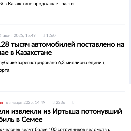
й в Казахстане продолжает расти.
6 июня 2025, 15:49
1260
128 тысяч автомобилей поставлено на
мае в Казахстане
спублике зарегистрировано 6,3 миллиона единиц
орта.
ия
6 января 2025, 14:49
2236
ели извлекли из Иртыша потонувший
биль в Семее
х человек ведут более 100 сотрудников ведомства.