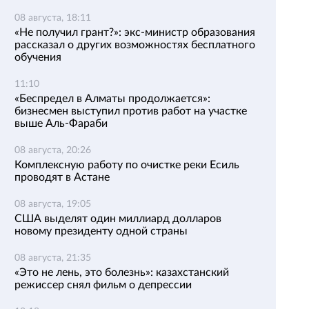
08 августа, 18:11
«Не получил грант?»: экс-министр образования
рассказал о других возможностях бесплатного
обучения
11:10
«Беспредел в Алматы продолжается»:
бизнесмен выступил против работ на участке
выше Аль-Фараби
08 августа, 20:26
Комплексную работу по очистке реки Есиль
проводят в Астане
08 августа, 19:05
США выделят один миллиард долларов
новому президенту одной страны
08 августа, 21:35
«Это не лень, это болезнь»: казахстанский
режиссер снял фильм о депрессии