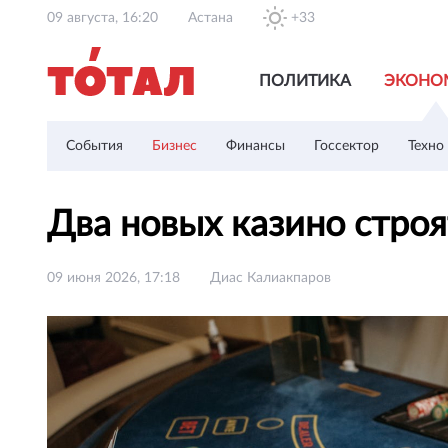
09 августа, 16:20
Астана
+33
ПОЛИТИКА
ЭКОНО
События
Бизнес
Финансы
Госсектор
Техно
Два новых казино строя
09 июня 2026, 17:18
Диас Калиакпаров