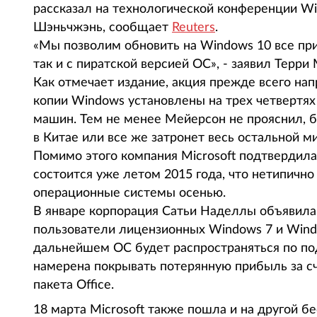
рассказал на технологической конференции W
Шэньчжэнь, сообщает
Reuters
.
«Мы позволим обновить на Windows 10 все при
так и с пиратской версией ОС», - заявил Терри 
Как отмечает издание, акция прежде всего на
копии Windows установлены на трех четвертях
машин. Тем не менее Мейерсон не прояснил, 
в Китае или все же затронет весь остальной ми
Помимо этого компания Microsoft подтвердил
состоится уже летом 2015 года, что нетипичн
операционные системы осенью.
В январе корпорация Сатьи Наделлы объявила,
пользователи лицензионных Windows 7 и Wind
дальнейшем ОС будет распространяться по под
намерена покрывать потерянную прибыль за сч
пакета Office.
18 марта Microsoft также пошла и на другой 