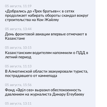
05 августа, 11:19
«Добрались до «Трех братьев»»: в сетях
продолжает набирать обороты скандал вокруг
строительства на Кок-Жайляу
05 августа, 13:44
День фронтовой авиации впервые отмечают в
Казахстане
05 августа, 10:15
Казахстанским водителям напомнили о ПДД в
летний период
05 августа, 11:13
В Алматинской области эвакуировали туриста,
пострадавшего от камнепада
05 августа, 15:56
Фонд «Әділ сөз» выразил обеспокоенность
давлением на журналиста Динару Егеубаеву
05 августа, 13:11