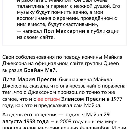
и работать с Майклом. Он был очень
талантливым парнем с нежной душой. Его
музыку будут помнить вечно, а мои
воспоминания о времени, проведённом с
ним вместе, будут счастливыми»,
Пол Маккартни
— написал
в публикации
на своем сайте.
Свои соболезнования по поводу кончины Майкла
Джексона на официальном сайте группы Queen
Брайан Мэй
выразил
.
Лиза Мария Пресли
, бывшая жена Майкла
Джексона, сказала, что она чрезвычайно поражена
тем, что с Джексоном произошло точно то же
Элвисом Пресли
самое, что и с
ее отцом
в 1977
году, как это и предсказывал сам Майкл.
29
А в день его рождения — родился Майкл
августа 1958 года
— в 2009 году во всем мире
прошла волна многочисленных флешмобов. И они