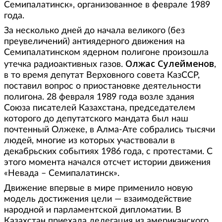
Семипалатинск», организованное в феврале 1989
года.
За несколько дней до начала великого (без
преувеличений) антиядерного движения на
Семипалатинском ядерном полигоне произошла
Олжас Сулейменов
утечка радиоактивных газов.
,
в то время депутат Верховного совета КазССР,
поставил вопрос о приостановке деятельности
полигона. 28 февраля 1989 года возле здания
Союза писателей Казахстана, председателем
которого до депутатского мандата был наш
почтенный Олжеке, в Алма-Ате собрались тысячи
людей, многие из которых участвовали в
декабрьских событиях 1986 года, с протестами. С
этого момента начался отсчет истории движения
«Невада – Семипалатинск».
Движение впервые в мире применило новую
модель достижения цели — взаимодействие
народной и парламентской дипломатии. В
Казахстан приехала делегация из американского