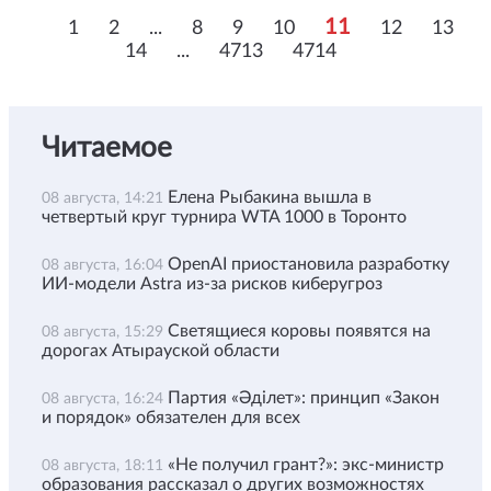
11
1
2
...
8
9
10
12
13
14
...
4713
4714
Читаемое
Елена Рыбакина вышла в
08 августа, 14:21
четвертый круг турнира WTA 1000 в Торонто
OpenAI приостановила разработку
08 августа, 16:04
ИИ-модели Astra из-за рисков киберугроз
Светящиеся коровы появятся на
08 августа, 15:29
дорогах Атырауской области
Партия «Әділет»: принцип «Закон
08 августа, 16:24
и порядок» обязателен для всех
«Не получил грант?»: экс-министр
08 августа, 18:11
образования рассказал о других возможностях