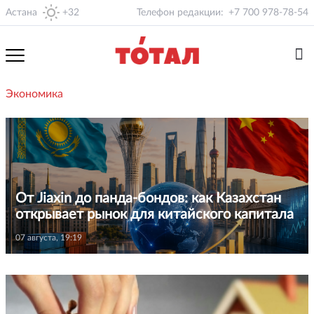
Астана
+32
Телефон редакции:
+7 700 978-78-54
Экономика
От Jiaxin до панда-бондов: как Казахстан
открывает рынок для китайского капитала
07 августа, 19:19