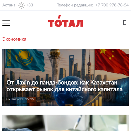
Астана
+33
Телефон редакции:
+7 700 978-78-54
Экономика
От Jiaxin до панда-бондов: как Казахстан
открывает рынок для китайского капитала
07 августа, 19:19