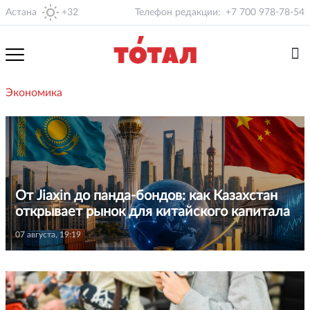
Астана
+32
Телефон редакции:
+7 700 978-78-54
Экономика
От Jiaxin до панда-бондов: как Казахстан
открывает рынок для китайского капитала
07 августа, 19:19