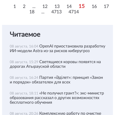
15
1
2
...
12
13
14
16
17
18
...
4713
4714
Читаемое
OpenAI приостановила разработку
08 августа, 16:04
ИИ-модели Astra из-за рисков киберугроз
Светящиеся коровы появятся на
08 августа, 15:29
дорогах Атырауской области
Партия «Әділет»: принцип «Закон
08 августа, 16:24
и порядок» обязателен для всех
«Не получил грант?»: экс-министр
08 августа, 18:11
образования рассказал о других возможностях
бесплатного обучения
Комплексную работу по очистке
08 августа, 20:26