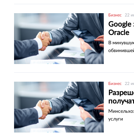
Бизнес
22 и
Google
Oracle
В минувшую
обвинившей
Бизнес
22 и
Разреш
получа
Минсельхоз
услуги