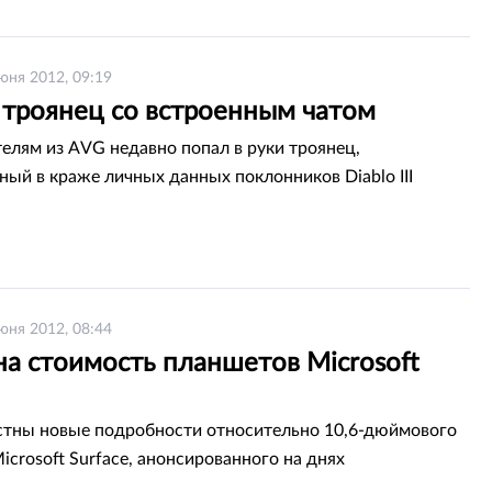
юня 2012, 09:19
 троянец со встроенным чатом
елям из AVG недавно попал в руки троянец,
ный в краже личных данных поклонников Diablo III
юня 2012, 08:44
на стоимость планшетов Microsoft
стны новые подробности относительно 10,6-дюймового
icrosoft Surface, анонсированного на днях