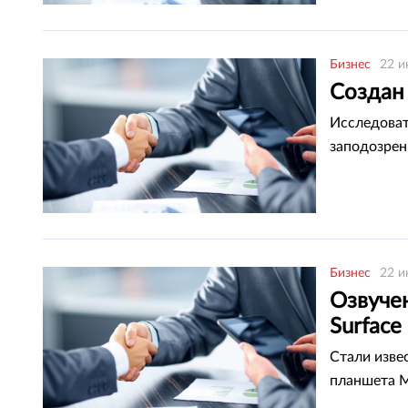
Бизнес
22 и
Создан
Исследоват
заподозрен
Бизнес
22 и
Озвуче
Surface
Стали изве
планшета M