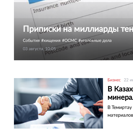
Приписки на миллиарды те
События
хищения
ОСМС
уголовные дела
03 августа, 10:05
Бизнес
22 и
В Казах
минера
В Темиртау
материало