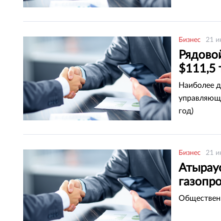
Бизнес
21 и
Рядово
$111,5 
Наиболее д
управляющи
год)
Бизнес
21 и
Атырау
газопр
Общественн