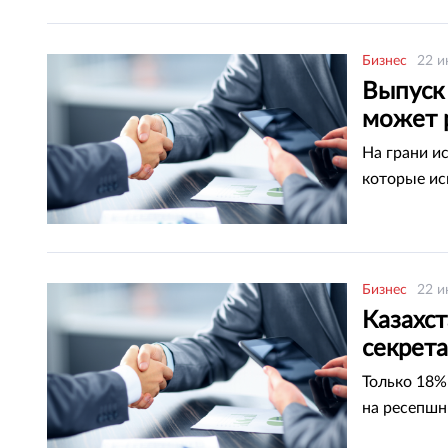
Бизнес
22 и
Выпуск
может 
На грани и
которые ис
Бизнес
22 и
Казахст
секрет
Только 18%
на ресепшн