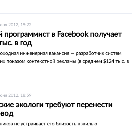
юня 2012, 19:22
й программист в Facebook получает
тыс. в год
оходная инженерная вакансия — разработчик систем,
х показом контекстной рекламы (в среднем $124 тыс. в
юня 2012, 18:59
ские экологи требуют перенести
овод
иков не устраивает его близость к жилью