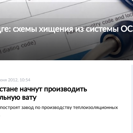
ңге: схемы хищения из системы 
юня 2012, 10:54
стане начнут производить
льную вату
 построят завод по производству теплоизоляционных
в