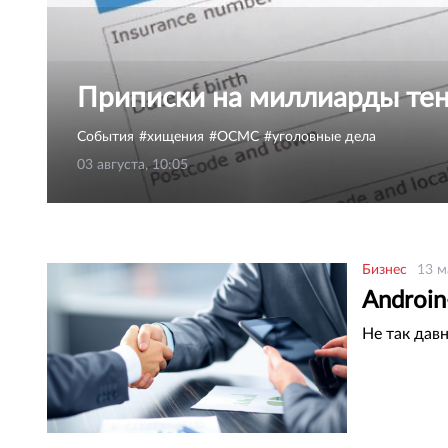
Приписки на миллиарды те
События
хищения
ОСМС
уголовные дела
03 августа, 10:05
Бизнес
13 м
Androin
Не так да