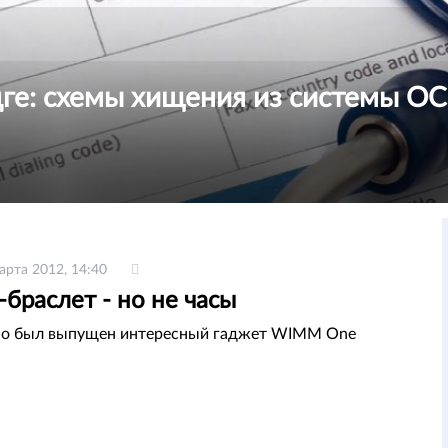
ңге: схемы хищения из системы 
арта 2012, 14:40
-браслет - но не часы
вно был выпущен интересный гаджет WIMM One