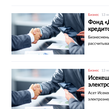
Бизнес
13 м
Фонд «
кредит
Бизнесмены
рассчитыва
Бизнес
13 м
Исекеш
электр
Асет Исеке
электроэне