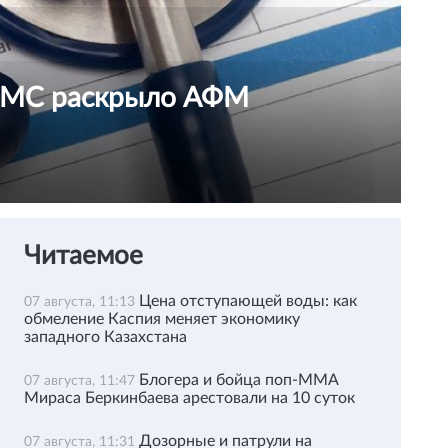
ОСМС раскрыло АФМ
Читаемое
Цена отступающей воды: как
07 августа, 11:13
обмеление Каспия меняет экономику
западного Казахстана
Блогера и бойца поп-ММА
07 августа, 11:47
Мираса Беркинбаева арестовали на 10 суток
Дозорные и патрули на
07 августа, 11:31