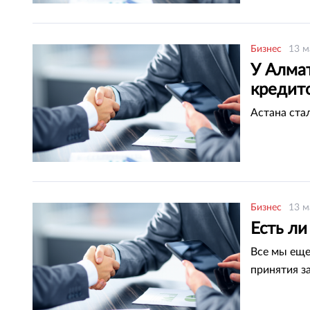
Бизнес
13 м
У Алма
кредит
Астана ста
Бизнес
13 м
Есть ли
Все мы еще
принятия з