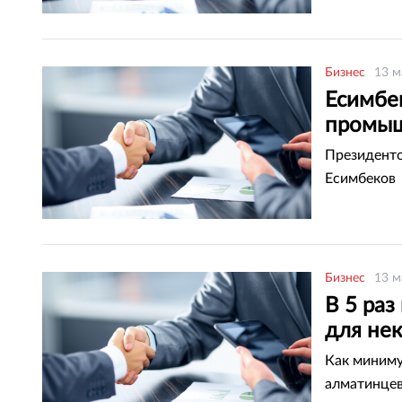
Бизнес
13 м
Есимбе
промыш
Президент
Есимбеков
Бизнес
13 м
В 5 ра
для не
Как миниму
алматинце