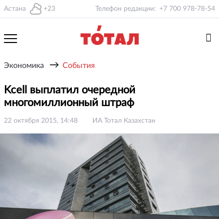
Астана
+23
Телефон редакции:
+7 700 978-78-54
→
Экономика
События
Kcell выплатил очередной
многомиллионный штраф
22 октября 2015, 14:48
ИА Тотал Казахстан