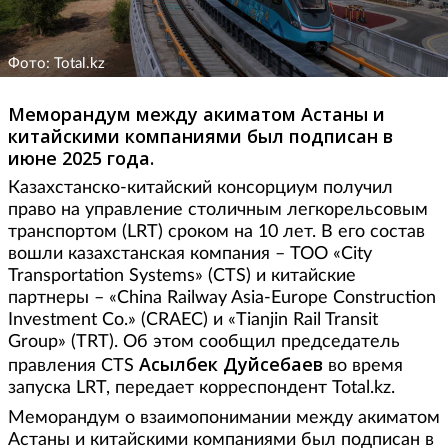
Фото: Total.kz
Меморандум между акиматом Астаны и
китайскими компаниями был подписан в
июне 2025 года.
Казахстанско-китайский консорциум получил
право на управление столичным легкорельсовым
транспортом (LRT) сроком на 10 лет. В его состав
вошли казахстанская компания – ТОО «City
Transportation Systems» (CTS) и китайские
партнеры – «China Railway Asia-Europe Construction
Investment Co.» (CRAEC) и «Tianjin Rail Transit
Group» (TRT). Об этом сообщил председатель
Асылбек Дуйсебаев
правления CTS
во время
запуска LRT, передает корреспондент Total.kz.
Меморандум о взаимопонимании между акиматом
Астаны и китайскими компаниями был подписан в