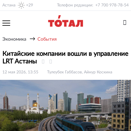
Астана
+29
Телефон редакции:
+7 700 978-78-54
→
Экономика
События
Китайские компании вошли в управление
LRT Астаны
12 мая 2026, 13:55
Тулеубек Габбасов, Айнур Коскина