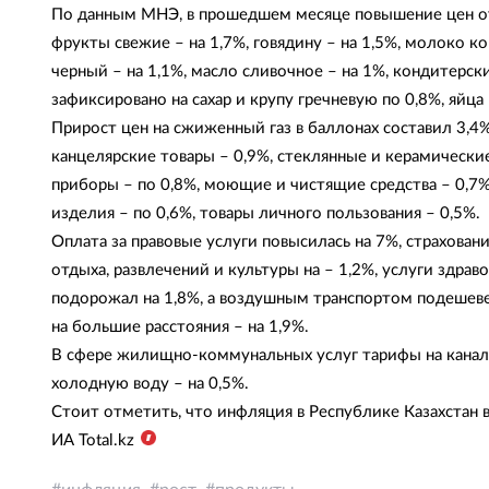
По данным МНЭ, в прошедшем месяце повышение цен отм
фрукты свежие – на 1,7%, говядину – на 1,5%, молоко ко
черный – на 1,1%, масло сливочное – на 1%, кондитерск
зафиксировано на сахар и крупу гречневую по 0,8%, яйца 
Прирост цен на сжиженный газ в баллонах составил 3,4%,
канцелярские товары – 0,9%, стеклянные и керамическ
приборы – по 0,8%, моющие и чистящие средства – 0,7
изделия – по 0,6%, товары личного пользования – 0,5%.
Оплата за правовые услуги повысилась на 7%, страховани
отдыха, развлечений и культуры на – 1,2%, услуги здр
подорожал на 1,8%, а воздушным транспортом подешев
на большие расстояния – на 1,9%.
В сфере жилищно-коммунальных услуг тарифы на канали
холодную воду – на 0,5%.
Стоит отметить, что инфляция в Республике Казахстан в
ИА
Total
.
kz