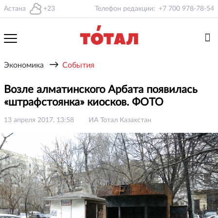
Астана
+23
Телефон редакции:
+7 700 978-78-54
→
Экономика
События
Возле алматинского Арбата появилась
«штрафстоянка» киосков. ФОТО
13 апреля 2017, 13:58
ИА Тотал Казахстан