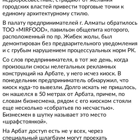
недобросовестные, страдают от желания
городских властей привести торговые точки к
единому архитектурному стилю.
В палату предпринимателей г. Алматы обратилось
ТОО «MIRFOOD», павильон общепита которого,
расположенный по пр. Жибек жолы, был
демонтирован без предварительного уведомления
и с грубым нарушением процессуальных норм РК.
Со слов предпринимателя, в тот же день, когда
произошли сносы нелегальных рекламных
конструкций на Арбате, у него исчез киоск. В
понедельник предприниматель обнаружил, что
киоск куда-то вывезли. Долго искать не пришлось,
он нашелся в 50 метрах от Арбата, причем, по
словам бизнесмена, рядом с его киоском стояли
еще несколько «собратьев по несчастью».
Бизнесмен в шутку называет это место
«шрафстоянкой».
На Арбат доступ есть не у всех, через
специальный шлагбаум могут проехать